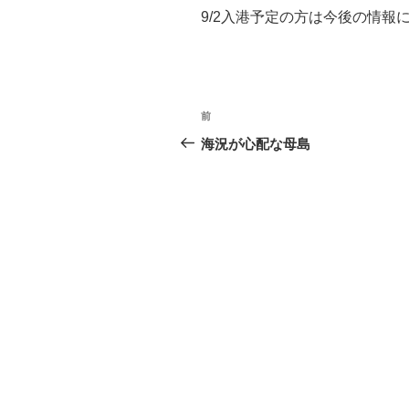
9/2入港予定の方は今後の情報
投
前
過
稿
去
海況が心配な母島
の
ナ
投
ビ
稿
ゲ
ー
シ
ョ
ン