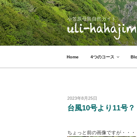
コ
ン
テ
小笠原母島自然ガイド
ン
ツ
へ
ス
キ
Home
4つのコース
B
ッ
プ
投
2023年8月25日
稿
台風10号より11号？
日:
ちょっと前の画像ですが・・・