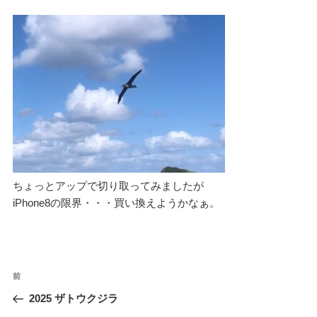
ちょっとアップで切り取ってみましたが
iPhone8の限界・・・買い換えようかなぁ。
投
過
前
稿
去
2025 ザトウクジラ
ナ
の