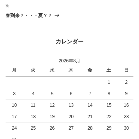
ビ
投
次
次
稿
ゲ
の
春到来？・・・夏？？
投
ー
稿
シ
ョ
カレンダー
ン
2026年8月
月
火
水
木
金
土
日
1
2
3
4
5
6
7
8
9
10
11
12
13
14
15
16
17
18
19
20
21
22
23
24
25
26
27
28
29
30