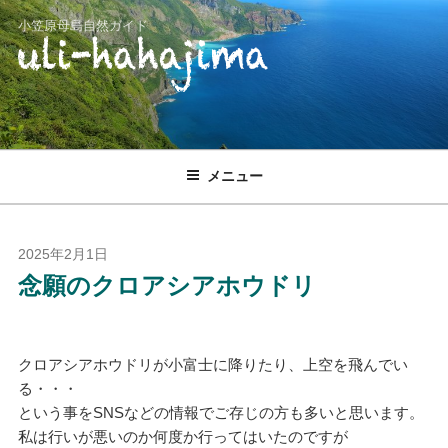
コ
小笠原母島自然ガイド
ン
テ
ン
ツ
へ
ス
メニュー
キ
ッ
プ
投
2025年2月1日
稿
念願のクロアシアホウドリ
日:
クロアシアホウドリが小富士に降りたり、上空を飛んでい
る・・・
という事をSNSなどの情報でご存じの方も多いと思います。
私は行いが悪いのか何度か行ってはいたのですが