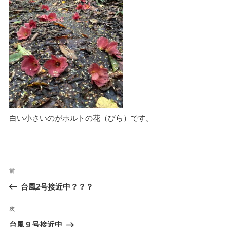
白い小さいのがホルトの花（びら）です。
投
過
前
稿
去
台風2号接近中？？？
ナ
の
ビ
投
次
次
稿
ゲ
の
台風９号接近中