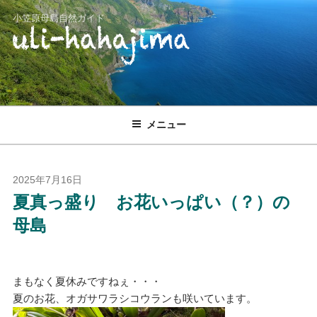
コ
小笠原母島自然ガイド
ン
テ
ン
ツ
へ
ス
メニュー
キ
ッ
プ
投
2025年7月16日
稿
夏真っ盛り お花いっぱい（？）の
日:
母島
まもなく夏休みですねぇ・・・
夏のお花、オガサワラシコウランも咲いています。