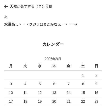
稿
去
天候が良すぎる（？）母島
ナ
の
ビ
投
次
次
稿
ゲ
の
水温高し・・・クジラはまだかなぁ・・・
投
ー
稿
シ
ョ
カレンダー
ン
2026年8月
月
火
水
木
金
土
日
1
2
3
4
5
6
7
8
9
10
11
12
13
14
15
16
17
18
19
20
21
22
23