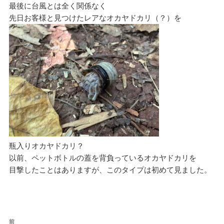
最後に台風とは全く関係なく
先日お客様と見つけたレアなオカヤドカリ（？）を
瓶入りオカヤドカリ？
以前、ペットボトルの蓋を背負っているオカヤドカリを
目撃したことはありますが、このタイプは初めて見ました。
投
過
前