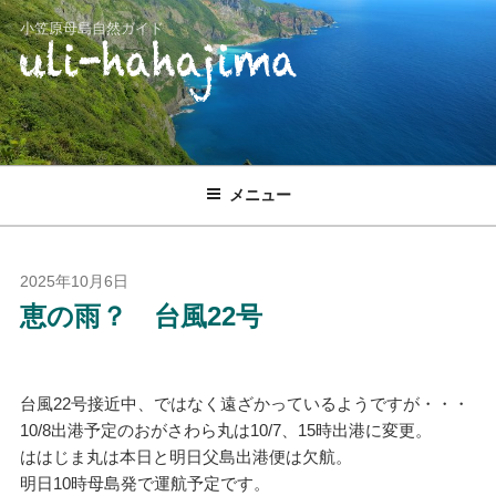
コ
小笠原母島自然ガイド
ン
テ
ン
ツ
へ
ス
メニュー
キ
ッ
プ
投
2025年10月6日
稿
恵の雨？ 台風22号
日:
台風22号接近中、ではなく遠ざかっているようですが・・・
10/8出港予定のおがさわら丸は10/7、15時出港に変更。
ははじま丸は本日と明日父島出港便は欠航。
明日10時母島発で運航予定です。