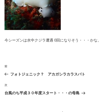
今シーズンは水中クジラ遭遇 0回になりそう・・・かな。
投
過
前
稿
去
フォトジェニック？ アカガシラカラスバト
ナ
の
ビ
投
次
次
稿
ゲ
の
台風のち平成３０年度スタート・・・の母島
投
ー
稿
シ