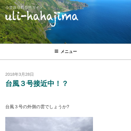
コ
小笠原母島自然ガイド
ン
テ
ン
ツ
へ
ス
メニュー
キ
ッ
プ
投
2018年3月28日
稿
台風３号接近中！？
日:
台風３号の外側の雲でしょうか?