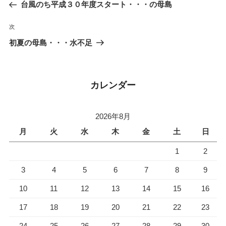
去
台風のち平成３０年度スタート・・・の母島
ナ
の
ビ
投
次
次
稿
ゲ
の
初夏の母島・・・水不足
投
ー
稿
シ
ョ
カレンダー
ン
2026年8月
月
火
水
木
金
土
日
1
2
3
4
5
6
7
8
9
10
11
12
13
14
15
16
17
18
19
20
21
22
23
24
25
26
27
28
29
30