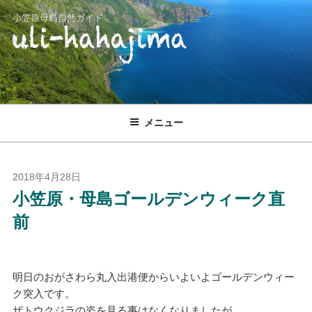
コ
小笠原母島自然ガイド
ン
テ
ン
ツ
へ
ス
メニュー
キ
ッ
プ
投
2018年4月28日
稿
小笠原・母島ゴールデンウィーク直
日:
前
明日のおがさわら丸入出港便からいよいよゴールデンウィー
ク突入です。
ザトウクジラの姿を見る事はなくなりましたが、