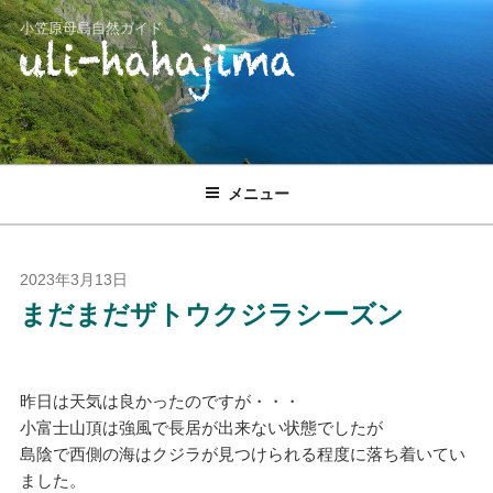
コ
小笠原母島自然ガイド
ン
テ
ン
ツ
へ
ス
メニュー
キ
ッ
プ
投
2023年3月13日
稿
まだまだザトウクジラシーズン
日:
昨日は天気は良かったのですが・・・
小富士山頂は強風で長居が出来ない状態でしたが
島陰で西側の海はクジラが見つけられる程度に落ち着いてい
ました。