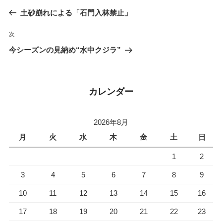
稿
去
土砂崩れによる「石門入林禁止」
ナ
の
ビ
投
次
次
稿
ゲ
の
今シーズンの見納め“水中クジラ”
投
ー
稿
シ
ョ
カレンダー
ン
2026年8月
月
火
水
木
金
土
日
1
2
3
4
5
6
7
8
9
10
11
12
13
14
15
16
17
18
19
20
21
22
23