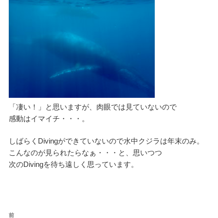
「凄い！」と思いますが、肉眼では見ていないので
感動はイマイチ・・・。
しばらくDivingができていないので水中クジラは年末のみ。
こんなのが見られたらなぁ・・・と、思いつつ
次のDivingを待ち遠しく思っています。
投
過
前