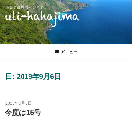
コ
小笠原母島自然ガイド
ン
テ
ン
ツ
へ
ス
メニュー
キ
ッ
プ
日:
2019年9月6日
投
2019年9月6日
稿
今度は15号
日: