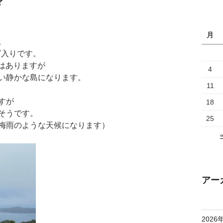
？
月
。
グ入りです。
港はありますが
4
い静かな島になります。
11
すが
18
そうです。
25
梅雨のような天候になります）
アー
2026